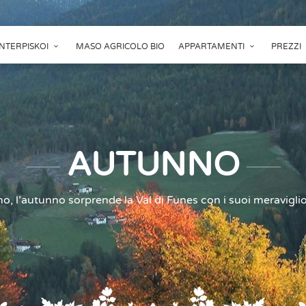
NTERPISKOI
MASO AGRICOLO BIO
APPARTAMENTI
PREZZI
AUTUNNO
o, l’autunno sorprende la Val di Funes con i suoi meraviglios