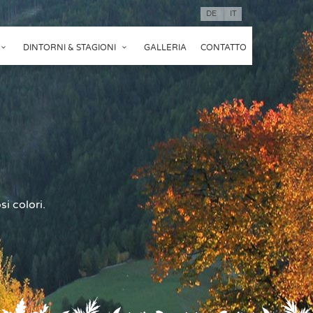
DE
IT
DINTORNI & STAGIONI
GALLERIA
CONTATTO
i colori.