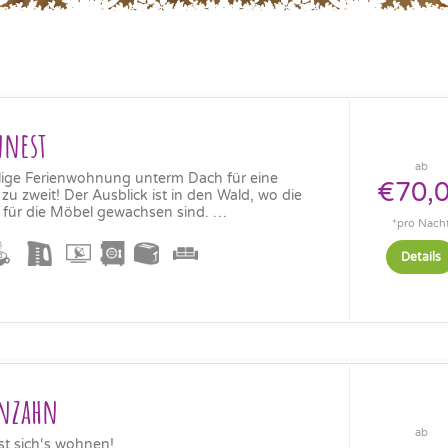
nnest
ab
lige Ferienwohnung unterm Dach für eine
€70,
 zu zweit! Der Ausblick ist in den Wald, wo die
 für die Möbel gewachsen sind. …
*pro Nach
Details
nzahn
ab
sst sich‘s wohnen!