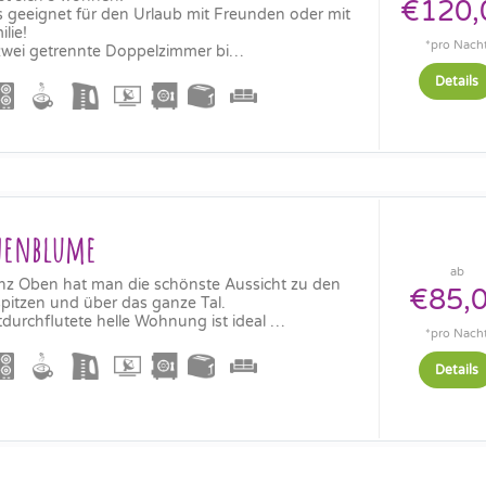
€120,
 geeignet für den Urlaub mit Freunden oder mit
lie!
*pro Nach
zwei getrennte Doppelzimmer bi…
Details
nenblume
ab
nz Oben hat man die schönste Aussicht zu den
€85,
spitzen und über das ganze Tal.
htdurchflutete helle Wohnung ist ideal …
*pro Nach
Details