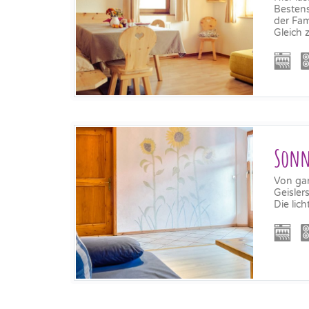
Bestens
der Fami
Gleich 
Son
Von ga
Geisler
Die lic