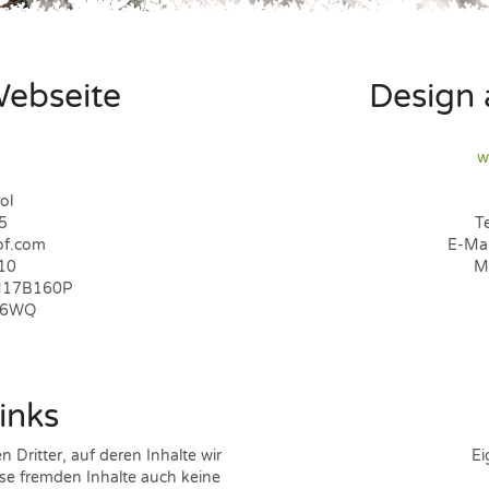
Webseite
Design
w
ol
5
T
of.com
E-Mai
10
M
M17B160P
O6WQ
inks
Dritter, auf deren Inhalte wir
Ei
ese fremden Inhalte auch keine