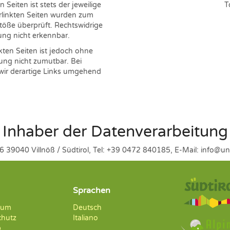
Seiten ist stets der jeweilige
T
erlinkten Seiten wurden zum
töße überprüft. Rechtswidrige
ung nicht erkennbar.
nkten Seiten ist jedoch ohne
ung nicht zumutbar. Bei
ir derartige Links umgehend
Inhaber der Datenverarbeitung
b 6 39040 Villnöß / Südtirol, Tel: +39 0472 840185, E-Mail: info
Sprachen
sum
Deutsch
chutz
Italiano
p